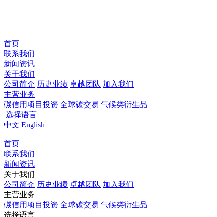
首页
联系我们
新闻资讯
关于我们
公司简介
历史业绩
卓越团队
加入我们
主营业务
碳信用项目投资
全球碳交易
气候类衍生品
选择语言
中文
English
首页
联系我们
新闻资讯
关于我们
公司简介
历史业绩
卓越团队
加入我们
主营业务
碳信用项目投资
全球碳交易
气候类衍生品
选择语言