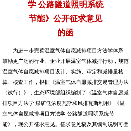
学 公路隧道照明系统
节能》公开征求意见
的函
为进一步完善温室气体自愿减排项目方法学体系，
鼓励更广泛的行业、企业开展温室气体减排行动，规范
温室气体自愿减排项目设计、实施、审定和减排量核
算、核查工作，根据《温室气体自愿减排交易管理办法
（试行）》，生态环境部组织编制了《温室气体自愿减
排项目方法学 煤矿低浓度瓦斯和风排瓦斯利用》《温
室气体自愿减排项目方法学 公路隧道照明系统节
能》，现公开征求意见。征求意见稿及其编制说明可登